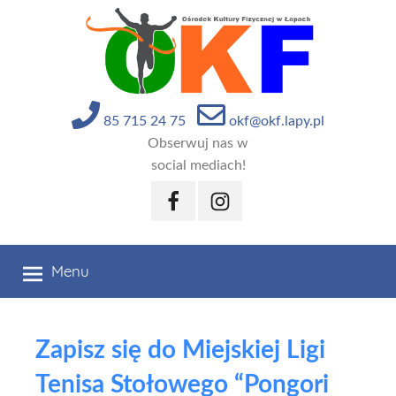
Przejdź
do
treści
85 715 24 75
okf@okf.lapy.pl
Obserwuj nas w
social mediach!
Facebook
Instagram
Menu
Zapisz się do Miejskiej Ligi
Tenisa Stołowego “Pongori