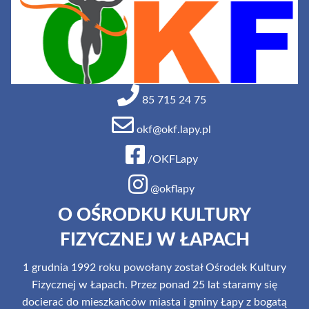
85 715 24 75
okf@okf.lapy.pl
/OKFLapy
@okflapy
O OŚRODKU KULTURY
FIZYCZNEJ W ŁAPACH
1 grudnia 1992 roku powołany został Ośrodek Kultury
Fizycznej w Łapach. Przez ponad 25 lat staramy się
docierać do mieszkańców miasta i gminy Łapy z bogatą