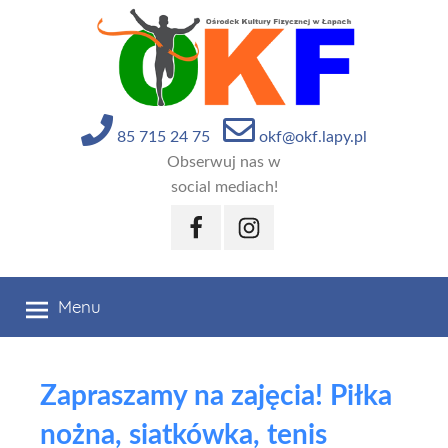
Przejdź
do
treści
85 715 24 75
okf@okf.lapy.pl
Obserwuj nas w
social mediach!
Facebook
Instagram
Menu
Zapraszamy na zajęcia! Piłka
nożna, siatkówka, tenis