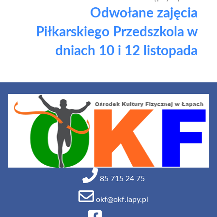
Odwołane zajęcia
Piłkarskiego Przedszkola w
dniach 10 i 12 listopada
85 715 24 75
okf@okf.lapy.pl