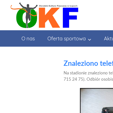
Przejdź
do
treści
O nas
Oferta sportowa
Akt
Znaleziono tele
Na stadionie znaleziono t
715 24 75). Odbiór osobist