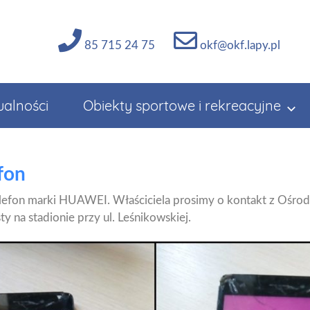
85 715 24 75
okf@okf.lapy.pl
ualności
Obiekty sportowe i rekreacyjne
fon
elefon marki HUAWEI. Właściciela prosimy o kontakt z Ośrod
y na stadionie przy ul. Leśnikowskiej.