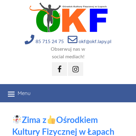
Przejdź
do
treści
85 715 24 75
okf@okf.lapy.pl
Obserwuj nas w
social mediach!
Facebook
Instagram
Menu
Zima z
Ośrodkiem
Kultury Fizycznej w Łapach