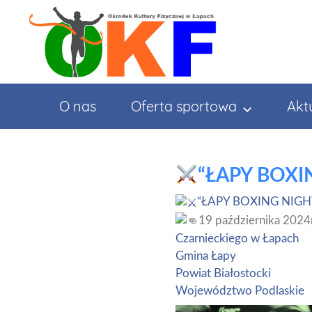
Przejdź
do
treści
O nas
Oferta sportowa
Akt
“ŁAPY BOX
“ŁAPY BOXING NIG
19 października 2024r
Czarnieckiego w Łapach
Gmina Łapy
Powiat Białostocki
Województwo Podlaskie