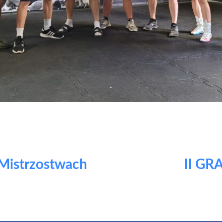
Mistrzostwach
II GR