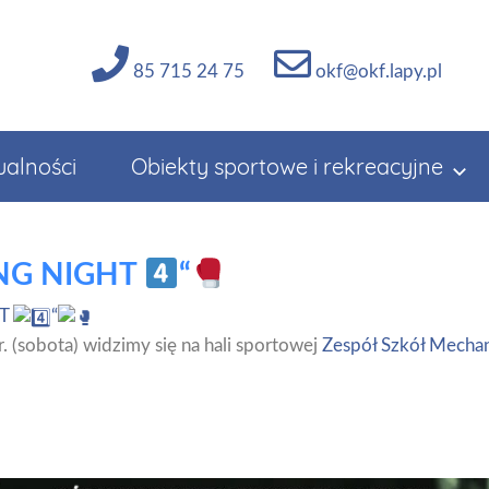
85 715 24 75
okf@okf.lapy.pl
ualności
Obiekty sportowe i rekreacyjne
ING NIGHT
“
HT
“
. (sobota) widzimy się na hali sportowej
Zespół Szkół Mechan