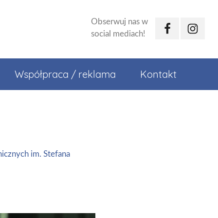
Obserwuj nas w
Facebook
Instagr
social mediach!
Współpraca / reklama
Kontakt
icznych im. Stefana