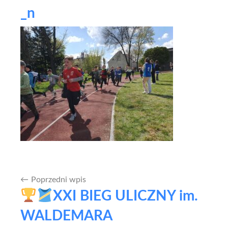
_n
Poprzedni wpis
Nawigacja
XXI BIEG ULICZNY im.
wpisu
WALDEMARA