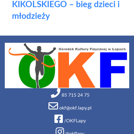
KIKOLSKIEGO – bieg dzieci i
młodzieży
85 715 24 75
okf@okf.lapy.pl
/OKFLapy
@okflapy