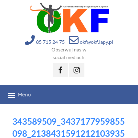
Przejdź
do
treści
85 715 24 75
okf@okf.lapy.pl
Obserwuj nas w
social mediach!
Facebook
Instagram
Menu
343589509_3437177959855
098_2138431591212103935