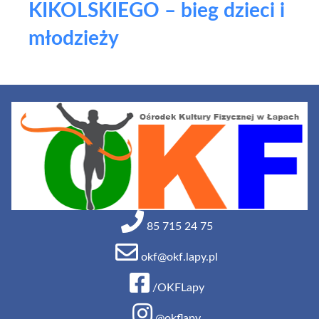
KIKOLSKIEGO – bieg dzieci i
młodzieży
85 715 24 75
okf@okf.lapy.pl
/OKFLapy
@okflapy