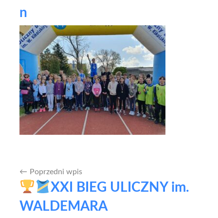
n
Poprzedni wpis
Nawigacja
XXI BIEG ULICZNY im.
wpisu
WALDEMARA