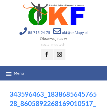
Przejdź
do
treści
85 715 24 75
okf@okf.lapy.pl
Obserwuj nas w
social mediach!
Facebook
Instagram
Menu
343596463_1838685645765
28_8605892268169010517_