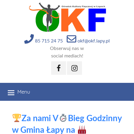
Przejdź
do
treści
85 715 24 75
okf@okf.lapy.pl
Obserwuj nas w
social mediach!
Facebook
Instagram
Menu
Za nami V
Bieg Godzinny
w Gmina Łapy na