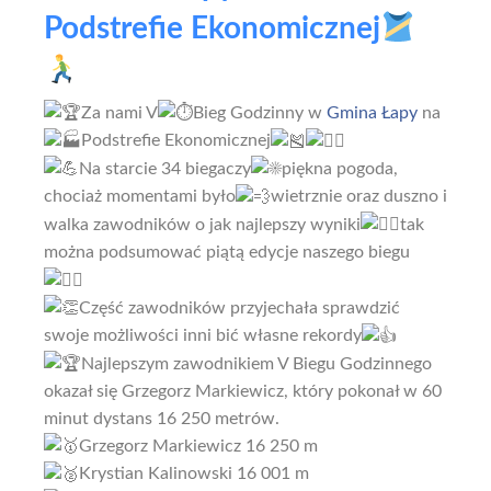
Podstrefie Ekonomicznej
Za nami V
Bieg Godzinny w
Gmina Łapy
na
Podstrefie Ekonomicznej
Na starcie 34 biegaczy
piękna pogoda,
chociaż momentami było
wietrznie oraz duszno i
walka zawodników o jak najlepszy wyniki
tak
można podsumować piątą edycje naszego biegu
Część zawodników przyjechała sprawdzić
swoje możliwości inni bić własne rekordy
Najlepszym zawodnikiem V Biegu Godzinnego
okazał się Grzegorz Markiewicz, który pokonał w 60
minut dystans 16 250 metrów.
Grzegorz Markiewicz 16 250 m
Krystian Kalinowski 16 001 m