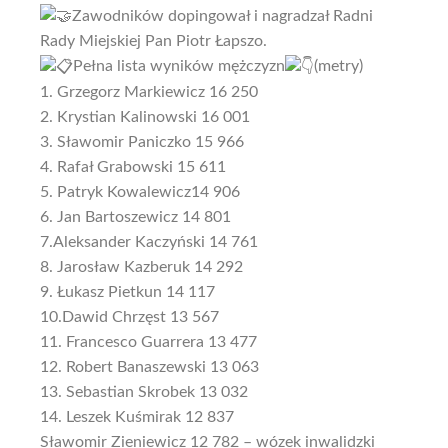
Zawodników dopingował i nagradzał Radni
Rady Miejskiej Pan Piotr Łapszo.
Pełna lista wyników mężczyzn
(metry)
1. Grzegorz Markiewicz 16 250
2. Krystian Kalinowski 16 001
3. Sławomir Paniczko 15 966
4. Rafał Grabowski 15 611
5. Patryk Kowalewicz14 906
6. Jan Bartoszewicz 14 801
7.Aleksander Kaczyński 14 761
8. Jarosław Kazberuk 14 292
9. Łukasz Pietkun 14 117
10.Dawid Chrzęst 13 567
11. Francesco Guarrera 13 477
12. Robert Banaszewski 13 063
13. Sebastian Skrobek 13 032
14. Leszek Kuśmirak 12 837
Sławomir Zieniewicz 12 782 – wózek inwalidzki