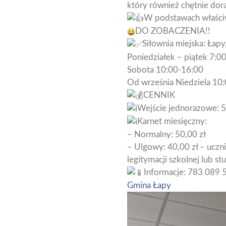
który również chętnie dor
W podstawach właściw
DO ZOBACZENIA!!
Siłownia miejska: Łapy,
Poniedziałek – piątek 7:0
Sobota 10:00-16:00
Od września Niedziela 10
CENNIK
Wejście jednorazowe: 5,
Karnet miesięczny:
– Normalny: 50,00 zł
– Ulgowy: 40,00 zł – uczn
legitymacji szkolnej lub st
Informacje: 783 089 
Gmina Łapy