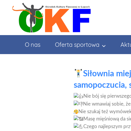
Przejdź
do
treści
O nas
Oferta sportowa
Akt
Siłownia mie
samopoczucia, s
Nie bój się pierwszego
Nie wmawiaj sobie, że 
Nie szukaj też wymówek 
Masę mięśniową da s
Czego najlepszym prz