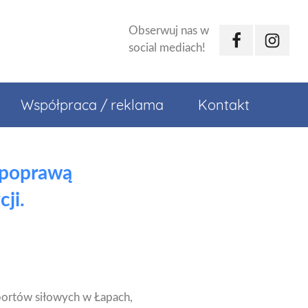
Obserwuj nas w
Facebook
Instagr
social mediach!
Współpraca / reklama
Kontakt
 poprawą
ji.
sportów siłowych w Łapach,