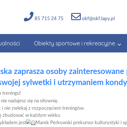
85 715 24 75
okf@okf.lapy.pl
ualności
Obiekty sportowe i rekreacyjne
jska zaprasza osoby zainteresowane
wojej sylwetki i utrzymaniem kondyc
 treningu!
nie nadajesz się na siłownię.
i nie zwlekaj z rozpoczęciem treningów.
ię zbudować w każdym wieku
ykładem jest
Marek Perkowski prekursor kulturystyki i 