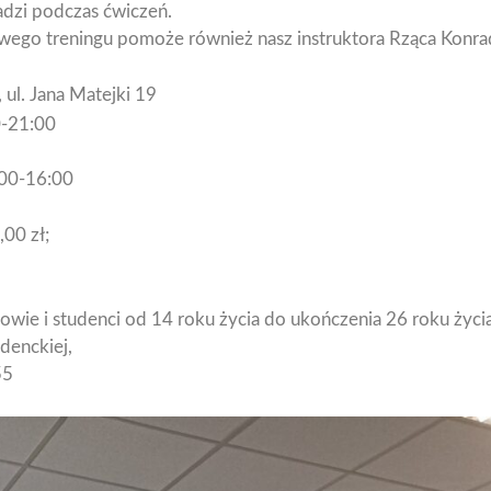
adzi podczas ćwiczeń.
ego treningu pomoże również nasz instruktora Rząca Konra
 ul. Jana Matejki 19
0-21:00
:00-16:00
00 zł;
iowie i studenci od 14 roku życia do ukończenia 26 roku życ
udenckiej,
55