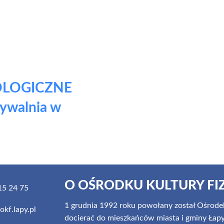
OLOGICZNE
walnia w
O OŚRODKU KULTURY FI
5 24 75
1 grudnia 1992 roku powołany został Ośrodek
kf.lapy.pl
docierać do mieszkańców miasta i gminy Łapy z