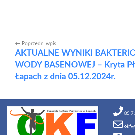
Poprzedni wpis
Nawigacja
AKTUALNE WYNIKI BAKTERI
wpisu
WODY BASENOWEJ – Kryta Pły
Łapach z dnia 05.12.2024r.
85 71
okf@o