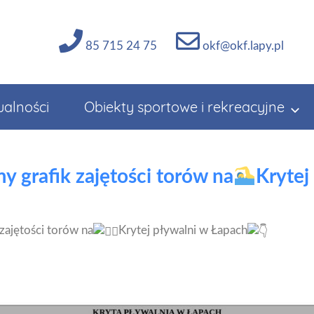
85 715 24 75
okf@okf.lapy.pl
ualności
Obiekty sportowe i rekreacyjne
y grafik zajętości torów na
Krytej
zajętości torów na
Krytej pływalni w Łapach