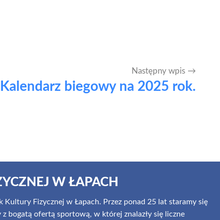
Następny wpis
Kalendarz biegowy na 2025 rok.
ZYCZNEJ W ŁAPACH
 Kultury Fizycznej w Łapach. Przez ponad 25 lat staramy się
 bogatą ofertą sportową, w której znalazły się liczne