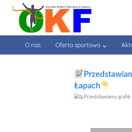
Przejdź
do
treści
O nas
Oferta sportowa
Akt
Przedstawiam
Łapach
Przedstawiamy grafik 