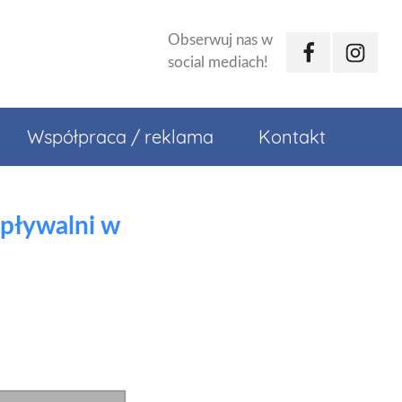
Obserwuj nas w
Facebook
Instagr
social mediach!
Współpraca / reklama
Kontakt
 pływalni w