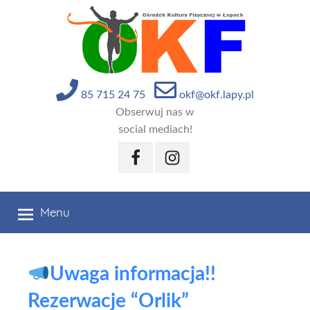
Przejdź
do
treści
85 715 24 75
okf@okf.lapy.pl
Obserwuj nas w
social mediach!
Facebook
Instagram
Menu
Uwaga informacja!!
Rezerwacje “Orlik”