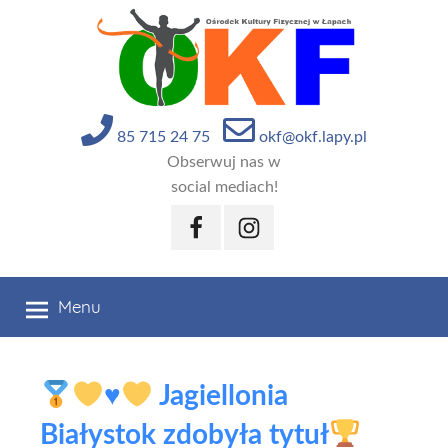
Przejdź
do
treści
85 715 24 75
okf@okf.lapy.pl
Obserwuj nas w
social mediach!
Facebook
Instagram
Menu
♥️
Jagiellonia
Białystok zdobyła tytuł