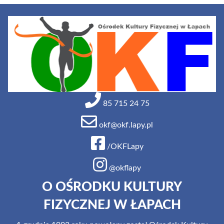
85 715 24 75
okf@okf.lapy.pl
/OKFLapy
@okflapy
O OŚRODKU KULTURY
FIZYCZNEJ W ŁAPACH