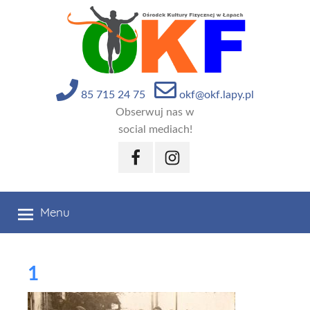
Przejdź
do
treści
85 715 24 75
okf@okf.lapy.pl
Obserwuj nas w
social mediach!
Facebook
Instagram
Menu
1