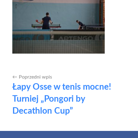
Poprzedni wpis
Nawigacja
Łapy Osse w tenis mocne!
wpisu
Turniej „Pongori by
Decathlon Cup”