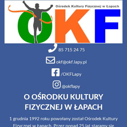
85 715 24 75
okf@okf.lapy.pl
/OKFLapy
@okflapy
O OŚRODKU KULTURY
FIZYCZNEJ W ŁAPACH
1 grudnia 1992 roku powołany został Ośrodek Kultury
Fizycznej w Łapach. Przez ponad 25 lat staramy się