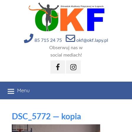
Przejdź
do
treści
85 715 24 75
okf@okf.lapy.pl
Obserwuj nas w
social mediach!
Facebook
Instagram
Menu
DSC_5772 — kopia