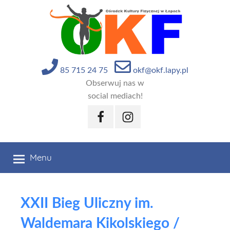
Przejdź
do
treści
85 715 24 75
okf@okf.lapy.pl
Obserwuj nas w
social mediach!
Facebook
Instagram
Menu
XXII Bieg Uliczny im.
Waldemara Kikolskiego /