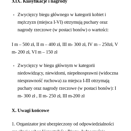
X
I
X
. Klasyfikacje i nagrody
Z
wycięzcy biegu głównego w kategorii kobiet i
mężczyzn (
miejsca
I-VI) otrzymują puchary oraz
nagrody rzeczowe (w postaci bonów) o wartości:
I m –
5
00
zł
, II m –
4
00
zł
, III m-
3
00
zł
, IV m –
250
zł, V
m- 2
0
0 zł, VI m –
150
zł
Zwycięzcy w biegu głównym w kategorii
niedowidzący, niewidomi, niepełnosprawni (widoczna
niesprawność ruchowa)
za miejsca
I-III otrzymają
puchary oraz nagrody rzeczowe (w postaci bonów): I
m-
30
0 zł ,
II m-
2
5
0 zł,
III m-20
0 zł
X. Uwagi końcowe
1. Organizator jest ubezpieczony od odpowiedzialności