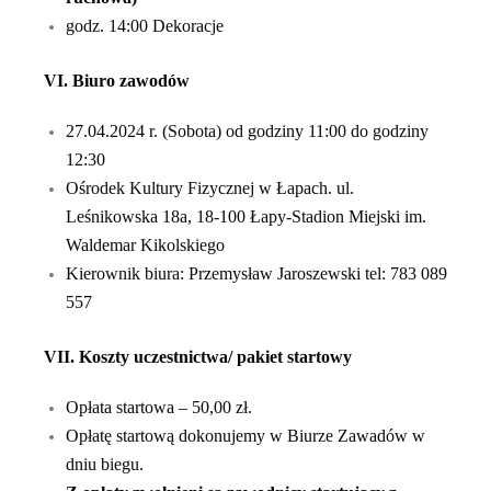
godz. 14:00 Dekoracje
V
I
.
Biuro zawodów
27.04.2024 r. (Sobota) od godziny 11:00 do godziny
12:30
Ośrodek Kultury Fizycznej w Łapach.
ul.
Leśnikowska 18a, 18-100 Łapy-
Stadion Miejski im.
Waldemar Kikolskiego
Kierownik biura: Przemysław Jaroszewski tel: 783 089
557
V
I
I
. K
oszty uczestnictwa/ pakiet startowy
Opłata startowa – 50,00 zł.
Opłatę startową dokonujemy w Biurze Zawadów w
dniu biegu.