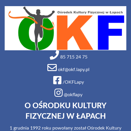
85 715 24 75
okf@okf.lapy.pl
/OKFLapy
@okflapy
O OŚRODKU KULTURY
FIZYCZNEJ W ŁAPACH
1 grudnia 1992 roku powołany został Ośrodek Kultury