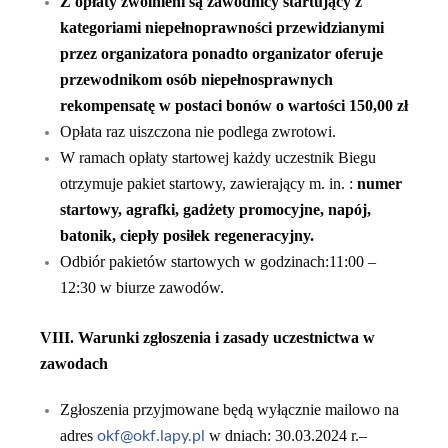
Z opłaty zwolnieni są zawodnicy startujący z
kategoriami niepełnoprawności przewidzianymi
przez organizatora ponadto organizator oferuje
przewodnikom osób niepełnosprawnych
rekompensatę w postaci bonów o wartości 150,00 zł
Opłata raz uiszczona nie podlega zwrotowi.
W ramach opłaty startowej każdy uczestnik Biegu
otrzymuje pakiet startowy, zawierający m. in. :
numer
startowy, agrafki,
gadżet
y
promocyjn
e
, napój,
batonik,
ciepły posiłek regeneracyjny.
Odbiór pakietów startowych w godzinach:11:00 –
12:30 w biurze zawodów.
V
I
II.
Warunki zgłoszenia i zasady uczestnictwa w
zawodach
Zgłoszenia przyjmowane będą wyłącznie mailowo na
adres
w dniach: 30.03.2024 r.–
okf@
okf.lapy.pl