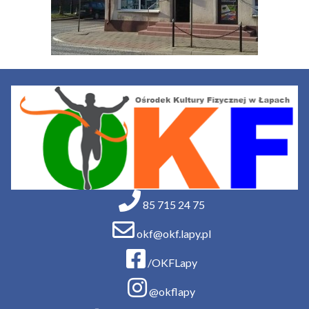
85 715 24 75
okf@okf.lapy.pl
/OKFLapy
@okflapy