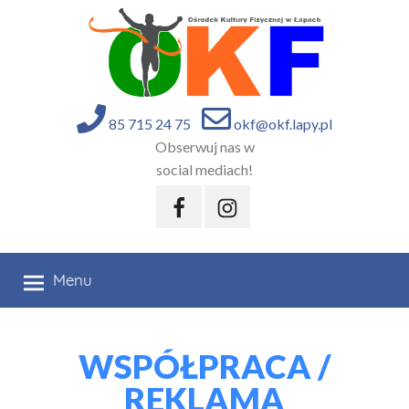
85 715 24 75
okf@okf.lapy.pl
Obserwuj nas w
social mediach!
Menu
WSPÓŁPRACA /
REKLAMA