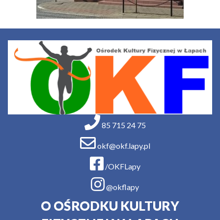
85 715 24 75
okf@okf.lapy.pl
/OKFLapy
@okflapy
O OŚRODKU KULTURY