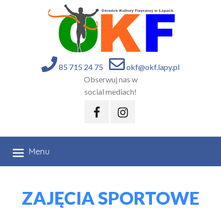
85 715 24 75
okf@okf.lapy.pl
Obserwuj nas w
social mediach!
Menu
ZAJĘCIA SPORTOWE