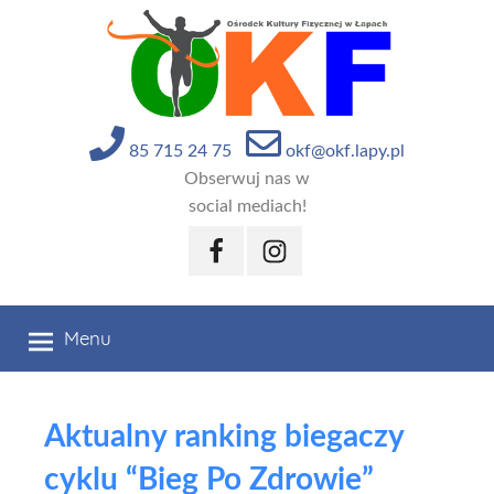
Przejdź
do
treści
85 715 24 75
okf@okf.lapy.pl
Obserwuj nas w
social mediach!
Facebook
Instagram
Menu
Aktualny ranking biegaczy
cyklu “Bieg Po Zdrowie”