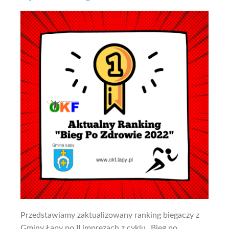
Przedstawiamy zaktualizowany ranking biegaczy z
Gminy Łapy po II imprezach z cyklu „Bieg po