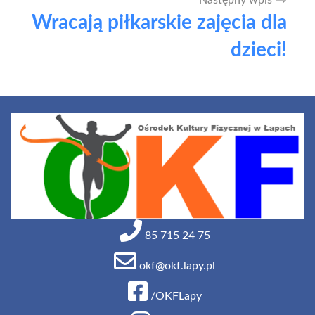
Następny wpis
Wracają piłkarskie zajęcia dla
dzieci!
85 715 24 75
okf@okf.lapy.pl
/OKFLapy