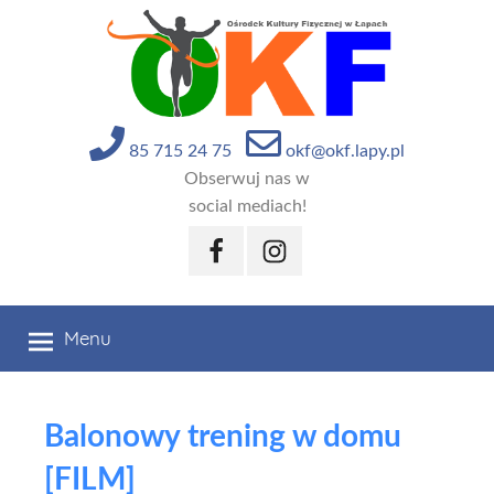
Przejdź
do
treści
85 715 24 75
okf@okf.lapy.pl
Obserwuj nas w
social mediach!
Facebook
Instagram
Menu
Balonowy trening w domu
[FILM]