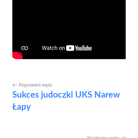
Poprzedni wpis
Nawigacja
Sukces judoczki UKS Narew
wpisu
Łapy