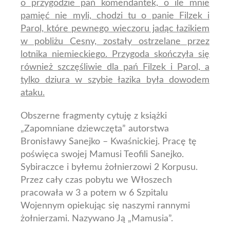
o przygodzie pań komendantek, o ile mnie
pamięć nie myli, chodzi tu o panie Filzek i
Parol, które pewnego wieczoru jadąc łazikiem
w pobliżu Cesny, zostały ostrzelane przez
lotnika niemieckiego. Przygoda skończyła się
również szczęśliwie dla pań Filzek i Parol, a
tylko dziura w szybie łazika była dowodem
ataku.
Obszerne fragmenty cytuję z książki
„Zapomniane dziewczęta” autorstwa
Bronisławy Sanejko – Kwaśnickiej. Pracę tę
poświęca swojej Mamusi Teofili Sanejko.
Sybiraczce i byłemu żołnierzowi 2 Korpusu.
Przez cały czas pobytu we Włoszech
pracowała w 3 a potem w 6 Szpitalu
Wojennym opiekując się naszymi rannymi
żołnierzami. Nazywano Ją „Mamusia”.