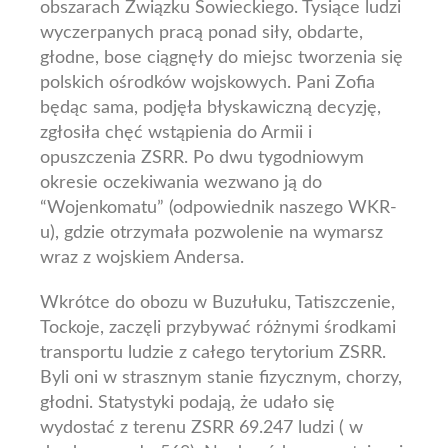
obszarach Związku Sowieckiego. Tysiące ludzi
wyczerpanych pracą ponad siły, obdarte,
głodne, bose ciągnęły do miejsc tworzenia się
polskich ośrodków wojskowych.
Pani Zofia
będąc sama, podjęła błyskawiczną decyzję,
zgłosiła chęć wstąpienia do Armii i
opuszczenia ZSRR. Po dwu tygodniowym
okresie oczekiwania wezwano ją do
“Wojenkomatu” (odpowiednik naszego WKR-
u), gdzie otrzymała pozwolenie na wymarsz
wraz z wojskiem Andersa.
Wkrótce do obozu w Buzułuku, Tatiszczenie,
Tockoje, zaczęli przybywać różnymi środkami
transportu ludzie z całego terytorium ZSRR.
Byli oni w strasznym stanie fizycznym, chorzy,
głodni. Statystyki podają, że udało się
wydostać z terenu ZSRR 69.247 ludzi ( w