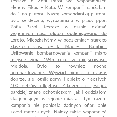
Jeszcze o Zofii Parol we wspomieniach
Heleny Fikus – Kuta. W kompanii należałam
do 1-go plutonu. Naszą komendantką plutonu
była serdeczna, wyrozumiała w pracy ppor.
Zofia Parol.
Jeszcze w czasie działań
wojennych nasz pluton oddelegowano do
Loreto. Mieszkałyśmy w podziemiach starego
klasztoru Casa de la Madre i Bambini.
Usiłowanie bombardowania kompanii miało
miejsce zima 1945 roku w miejscowości
Meldola. Było to również nocne
bombardowanie. Wywiad niemiecki działał
dobrze, ale lotnik pomylił obiekt o niecałych
100 metrów odległości. Zdarzenie to jest już
bardziej znane ochotniczkom, jak i oddziałom
stacjonującym w rejonie miasta. I tym razem
kompania nie poniosła żadnych ofiar, anie
szkód materialnych. Należy także wspomnieć