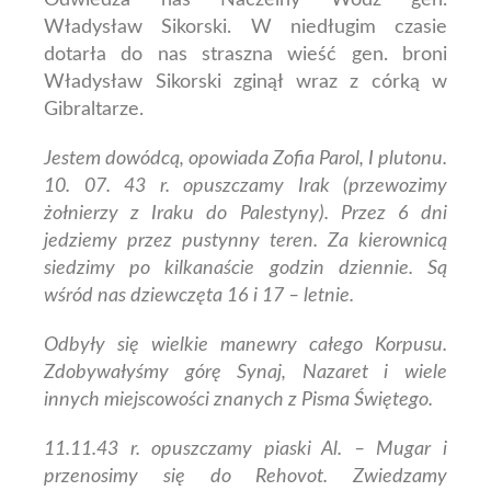
Odwiedza nas Naczelny Wódz gen.
Władysław Sikorski.
W niedługim czasie
dotarła do nas straszna wieść gen. broni
Władysław Sikorski zginął wraz z córką w
Gibraltarze.
Jestem dowódcą, opowiada Zofia Parol,
I plutonu.
10. 07. 43 r. opuszczamy Irak (przewozimy
żołnierzy z Iraku do Palestyny). Przez 6 dni
jedziemy przez pustynny teren. Za kierownicą
siedzimy po kilkanaście godzin dziennie. Są
wśród nas dziewczęta 16 i 17 – letnie.
Odbyły się wielkie manewry całego Korpusu.
Zdobywałyśmy górę Synaj, Nazaret i wiele
innych miejscowości znanych z Pisma Świętego.
11.11.43 r. opuszczamy piaski Al. – Mugar i
przenosimy się do Rehovot.
Zwiedzamy