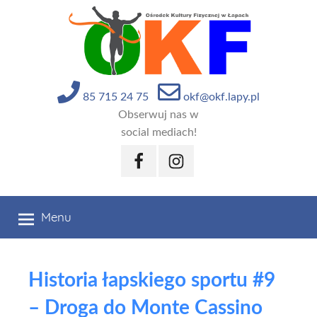
Przejdź
do
treści
85 715 24 75
okf@okf.lapy.pl
Obserwuj nas w
social mediach!
Facebook
Instagram
Menu
Historia łapskiego sportu #9
– Droga do Monte Cassino