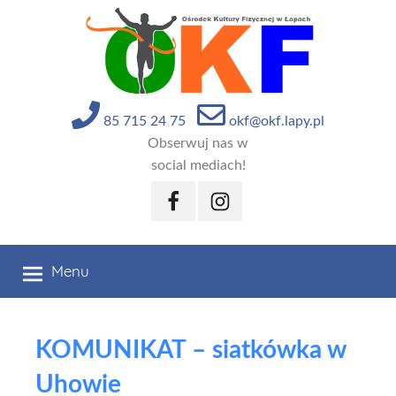
Przejdź
do
treści
85 715 24 75
okf@okf.lapy.pl
Obserwuj nas w
social mediach!
Facebook
Instagram
Menu
KOMUNIKAT – siatkówka w
Uhowie