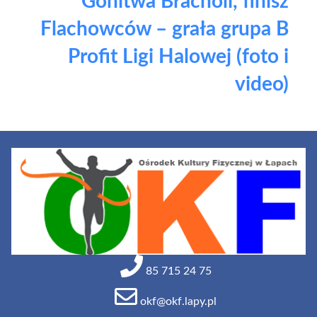
Gonitwa Bracholi, finisz
Flachowców – grała grupa B
Profit Ligi Halowej (foto i
video)
85 715 24 75
okf@okf.lapy.pl