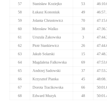
57
Stanisław Koziejko
53
46:10.
58
Łukasz Kononiuk
49
46:57.
59
Jolanta Chrustowicz
70
47:15.
60
Mirosław Waśko
38
47:36.
61
Urszula Żakowska
3
47:44.
62
Piotr Stankiewicz
26
47:44.
63
Jakub Solarski
15
47:48.
64
Magdalena Falkowska
69
47:53.
65
Andrzej Sadowski
37
47:53.
66
Krzysztof Pianka
45
48:08.
67
Dorota Tracikowska
66
50:01.
68
Edward Muzyk
48
50:01.