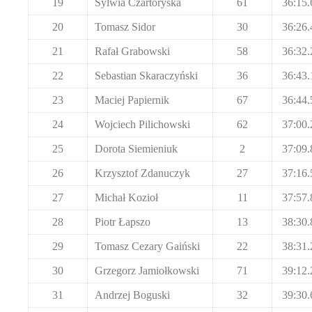
19
Sylwia Czartoryska
61
36:15.
20
Tomasz Sidor
30
36:26.
21
Rafał Grabowski
58
36:32.
22
Sebastian Skaraczyński
36
36:43.
23
Maciej Papiernik
67
36:44.
24
Wojciech Pilichowski
62
37:00.
25
Dorota Siemieniuk
2
37:09.
26
Krzysztof Zdanuczyk
27
37:16.
27
Michał Kozioł
11
37:57.
28
Piotr Łapszo
13
38:30.
29
Tomasz Cezary Gaiński
22
38:31.
30
Grzegorz Jamiołkowski
71
39:12.
31
Andrzej Boguski
32
39:30.