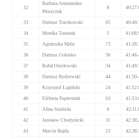
Barbara Antonienko
32
8
40:27.
Płoszczuk
33
Dariusz Tracikowski
65
40:49.
34
Monika Tarasiuk
5
41:08.
35
Agnieszka Mróz
73
41:28.
36
Dariusz Golonko
56
41:46.
37
Rafał Orzełowski
34
41:49.
38
Dariusz Rydzewski
44
41:50.
39
Krzysztof Łapiński
24
41:52.
40
Elżbieta Papiernink
63
41:53.
41
Alina Szubzda
6
42:11.
42
Jarosław Chodynicki
31
42:38.
43
Marcin Bajda
23
42:38.