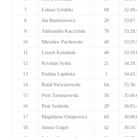
7
Łukasz Grodzki
68
32:49.
8
Jan Bartoszewicz
20
33:07.
9
Aleksander Kaczyński
78
33:29.
10
Mirosław Puciłowski
40
33:35.
11
Leszek Kuśmirak
46
33:39.
12
Krystian Syska
21
34:29.
13
Paulina Łapińska
1
34:43.
14
Rafał Niewiarowski
64
35:36.
15
Piotr Tomaszewski
50
35:40.
16
Piotr Szubzda
29
36:03.
17
Magdalena Ostapowicz
60
36:08.
18
Janusz Gogol
42
36:10.