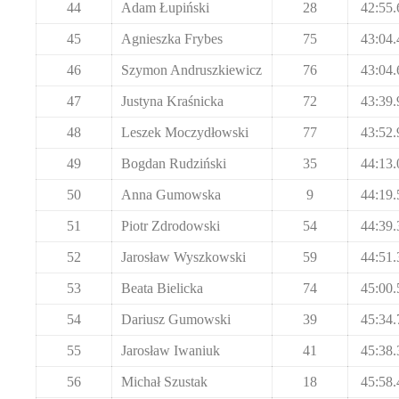
44
Adam Łupiński
28
42:55.
45
Agnieszka Frybes
75
43:04.
46
Szymon Andruszkiewicz
76
43:04.
47
Justyna Kraśnicka
72
43:39.
48
Leszek Moczydłowski
77
43:52.
49
Bogdan Rudziński
35
44:13.
50
Anna Gumowska
9
44:19.
51
Piotr Zdrodowski
54
44:39.
52
Jarosław Wyszkowski
59
44:51.
53
Beata Bielicka
74
45:00.
54
Dariusz Gumowski
39
45:34.
55
Jarosław Iwaniuk
41
45:38.
56
Michał Szustak
18
45:58.