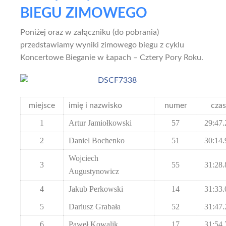
BIEGU ZIMOWEGO
Poniżej oraz w załączniku (do pobrania)
przedstawiamy wyniki zimowego biegu z cyklu
Koncertowe Bieganie w Łapach – Cztery Pory Roku.
miejsce
imię i nazwisko
numer
czas
1
Artur Jamiołkowski
57
29:47.
2
Daniel Bochenko
51
30:14.
Wojciech
3
55
31:28.
Augustynowicz
4
Jakub Perkowski
14
31:33.
5
Dariusz Grabała
52
31:47.
6
Paweł Kowalik
17
31:54.