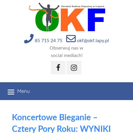
Przejdź
do
treści
85 715 24 75
okf@okf.lapy.pl
Obserwuj nas w
social mediach!
Facebook
Instagram
Menu
Koncertowe Bieganie –
Cztery Pory Roku: WYNIKI