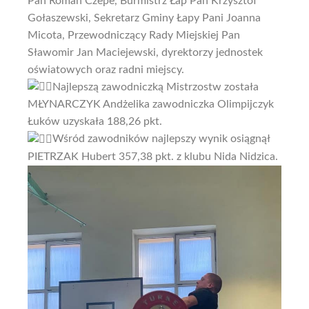
Pan Roman Czepe, Burmistrz Łap Pan Krzysztof
Gołaszewski, Sekretarz Gminy Łapy Pani Joanna
Micota, Przewodniczący Rady Miejskiej Pan
Sławomir Jan Maciejewski, dyrektorzy jednostek
oświatowych oraz radni miejscy.
Najlepszą zawodniczką Mistrzostw została
MŁYNARCZYK Andżelika zawodniczka Olimpijczyk
Łuków uzyskała 188,26 pkt.
Wśród zawodników najlepszy wynik osiągnął
PIETRZAK Hubert 357,38 pkt. z klubu Nida Nidzica.