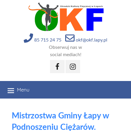
Przejdź
do
treści
85 715 24 75
okf@okf.lapy.pl
Obserwuj nas w
social mediach!
Facebook
Instagram
Menu
Mistrzostwa Gminy Łapy w
Podnoszeniu Ciężarów.