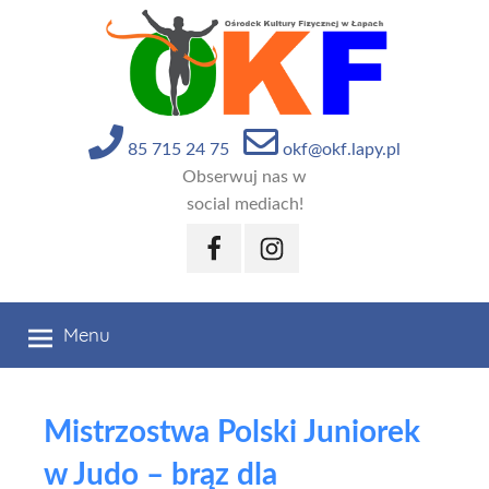
Przejdź
do
treści
85 715 24 75
okf@okf.lapy.pl
Obserwuj nas w
social mediach!
Facebook
Instagram
Menu
Mistrzostwa Polski Juniorek
w Judo – brąz dla