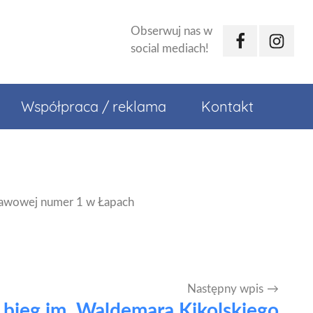
Obserwuj nas w
Facebook
Instagr
social mediach!
Współpraca / reklama
Kontakt
dstawowej numer 1 w Łapach
Następny wpis
 bieg im. Waldemara Kikolskiego