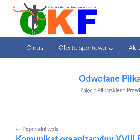
Przejdź
do
treści
O nas
Oferta sportowa
Akt
Odwołane Piłka
Zajęcia Piłkarskiego Prze
Poprzedni wpis
Nawigacja
Komunikat organizacyjny XVIII 