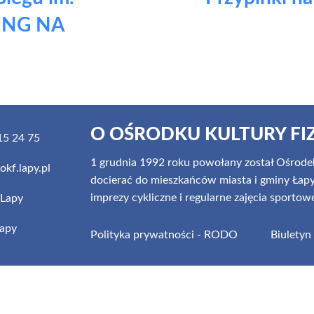
KING NA
O OŚRODKU KULTURY FI
5 24 75
1 grudnia 1992 roku powołany został Ośrodek
kf.lapy.pl
docierać do mieszkańców miasta i gminy Łapy z
imprezy cykliczne i regularne zajęcia sportow
Lapy
apy
Polityka prywatności - RODO
Biuletyn