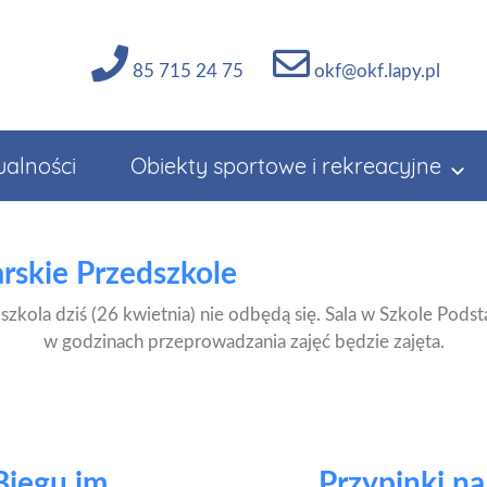
85 715 24 75
okf@okf.lapy.pl
ualności
Obiekty sportowe i rekreacyjne
rskie Przedszkole
dszkola dziś (26 kwietnia) nie odbędą się. Sala w Szkole Po
w godzinach przeprowadzania zajęć będzie zajęta.
Biegu im.
Przypinki na