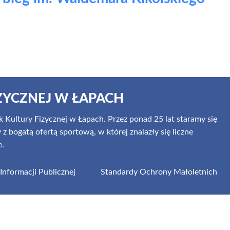
ZYCZNEJ W ŁAPACH
 Kultury Fizycznej w Łapach. Przez ponad 25 lat staramy się
 bogatą ofertą sportową, w której znalazły się liczne
e.
 Informacji Publicznej
Standardy Ochrony Małoletnich