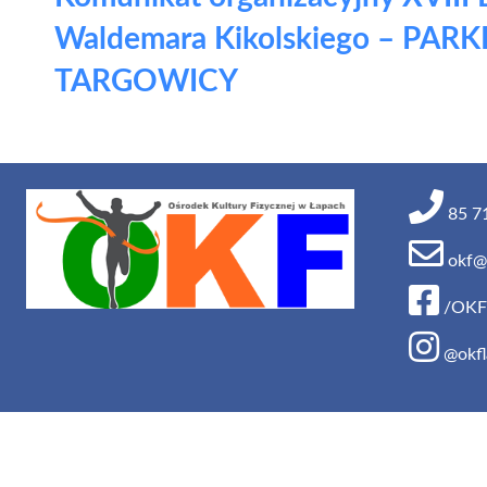
wpisu
Waldemara Kikolskiego – PAR
TARGOWICY
85 71
okf@o
/OKF
@okfl