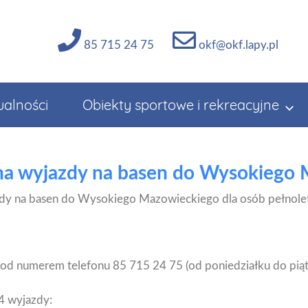
85 715 24 75
okf@okf.lapy.pl
ualności
Obiekty sportowe i rekreacyjne
 na wyjazdy na basen do Wysokiego
zdy na basen do Wysokiego Mazowieckiego dla osób pełnolet
pod numerem telefonu 85 715 24 75 (od poniedziałku do pią
4 wyjazdy: