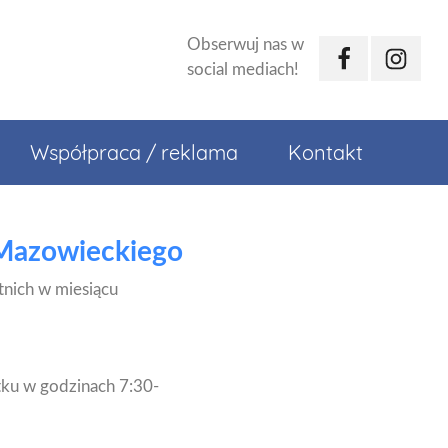
Obserwuj nas w
Facebook
Instagr
social mediach!
Współpraca / reklama
Kontakt
 Mazowieckiego
nich w miesiącu
tku w godzinach 7:30-