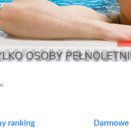
en
ny ranking
Darmowe t