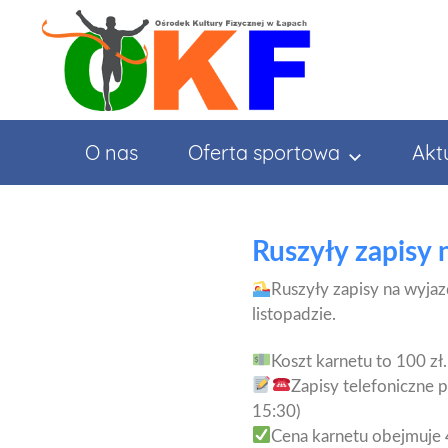
Przejdź
do
treści
O nas
Oferta sportowa
Akt
Ruszyły zapisy
Ruszyły zapisy na wyja
listopadzie.
Koszt karnetu to 100 zł.
Zapisy telefoniczne 
15:30)
Cena karnetu obejmuje 