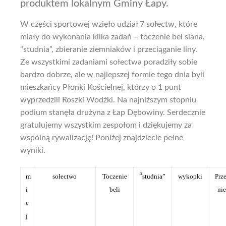
produktem lokalnym Gminy Łapy.
W części sportowej wzięło udział 7 sołectw, które
miały do wykonania kilka zadań – toczenie bel siana,
“studnia”, zbieranie ziemniaków i przeciąganie liny.
Ze wszystkimi zadaniami sołectwa poradziły sobie
bardzo dobrze, ale w najlepszej formie tego dnia byli
mieszkańcy Płonki Kościelnej, którzy o 1 punt
wyprzedzili Roszki Wodźki. Na najniższym stopniu
podium stanęła drużyna z Łap Dębowiny. Serdecznie
gratulujemy wszystkim zespołom i dziękujemy za
wspólną rywalizację! Poniżej znajdziecie pełne
wyniki.
“
m
sołectwo
Toczenie
studnia”
wykopki
Prz
i
beli
nie
e
j