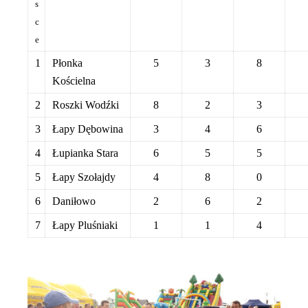
s
c
e
1
Płonka
5
3
8
Kościelna
2
Roszki Wodźki
8
2
3
3
Łapy Dębowina
3
4
6
4
Łupianka Stara
6
5
5
5
Łapy Szołajdy
4
8
0
6
Daniłowo
2
6
2
7
Łapy Pluśniaki
1
1
4