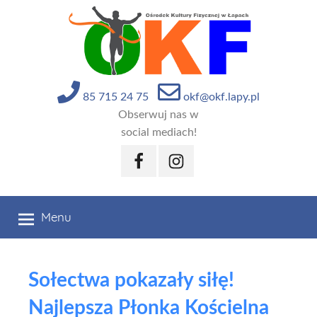
Przejdź
do
treści
85 715 24 75
okf@okf.lapy.pl
Obserwuj nas w
social mediach!
Facebook
Instagram
Menu
Sołectwa pokazały siłę!
Najlepsza Płonka Kościelna