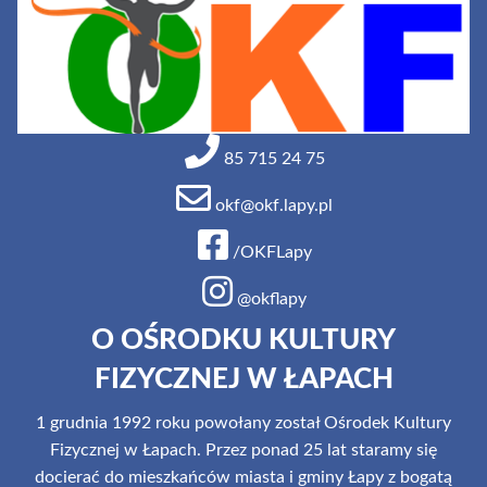
85 715 24 75
okf@okf.lapy.pl
/OKFLapy
@okflapy
O OŚRODKU KULTURY
FIZYCZNEJ W ŁAPACH
1 grudnia 1992 roku powołany został Ośrodek Kultury
Fizycznej w Łapach. Przez ponad 25 lat staramy się
docierać do mieszkańców miasta i gminy Łapy z bogatą