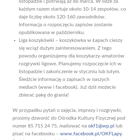
listopadzie i potrwają aż do marca. W lidze za
każdym razem startuje około 10-14 zespołów, co
daje liczbę około 120-160 zawodników.
Informacja o rozpoczęciu zapisów zostanie
opublikowana w październiku.
Liga koszykówki – koszykówka w Łapach cieszy
się wciąż dużym zainteresowaniem. Z tego
powodu organizujemy dla koszykarzy-amatorów
rozgrywki ligowe. Planujemy rozpoczęcie ich w
listopadzie i zakończenie w styczniu lub lutym.
Śledźcie informację o zapisach w naszych
mediach (www i facebook). Już dziś możecie
zbierać pakę do grania!
W przypadku pytań o zajęcia, imprezy i rozgrywki,
prosimy dzwonić do Ośrodka Kultury Fizycznej pod
numer 85 715 24 75, mailować na
okf1@wp.pl
lub
pisać na facebooku –
www.facebook.pl/OKFLapy
.