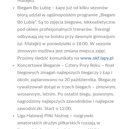
Matejki).
Biegam Bo Lubię – Łapy już od kilku sezonów
biorą udział w ogólnopolskim programie „Biegam
Bo Lubię”. Są to zajęcia biegowe, lekkoatletyczne
pod okiem profesjonalnych trenerów. Treningi
odbywają się na boisku przy dawnym gimnazjum
(ul. Matejki) w poniedziałki o 18:00. W sezonie
zimowym możliwa jest zmiana miejsca zajęć.
Prosimy śledzić komunikaty na
www.okf.lapy.pl
Koncertowe Bieganie – Cztery Pory Roku – finał
biegowych zmagań najlepszych biegaczy z Łap i
okolic zaplanowano na 20 października. Biegacze
rywalizowali dotąd w trzech biegach – zimowym,
wiosennym, letnim. Po ostatni biegu, jesiennym,
nagrodzimy najlepszych zawodników i najlepsze
zawodniczki. Start o 12:00.
Liga Halowej Piłki Nożnej – rozgrywki
amatorskich drużyn piłkarskich ruszają w