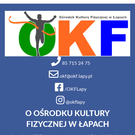
85 715 24 75
okf@okf.lapy.pl
/OKFLapy
@okflapy
O OŚRODKU KULTURY
FIZYCZNEJ W ŁAPACH