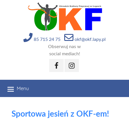
Przejdź
do
treści
85 715 24 75
okf@okf.lapy.pl
Obserwuj nas w
social mediach!
Facebook
Instagram
Menu
Sportowa jesień z OKF-em!