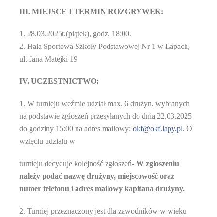
III. MIEJSCE I TERMIN ROZGRYWEK:
1. 28.03.2025r.(piątek), godz. 18:00.
2. Hala Sportowa Szkoły Podstawowej Nr 1 w Łapach,
ul. Jana Matejki 19
IV. UCZESTNICTWO:
1.
W turnieju weźmie udział max.
6
drużyn, wybranych
na podstawie zgłoszeń przesyłanych do dnia
22
.0
3
.20
25
do godziny
15:00
na adres mailowy:
okf@okf.lapy.pl
.
O
wzięciu udziału w
turnieju decyduje kolejność zgłoszeń-
W zgłoszeniu
należy podać nazwę drużyny, miejscowość oraz
numer telefonu i adres mailowy kapitana drużyny.
2. Turniej przeznaczony jest dla zawodników w wieku