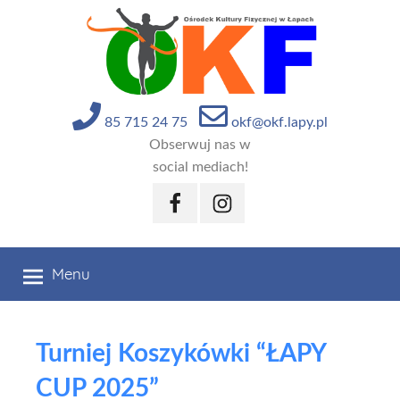
Przejdź
do
treści
85 715 24 75
okf@okf.lapy.pl
Obserwuj nas w
social mediach!
Facebook
Instagram
Menu
Turniej Koszykówki “ŁAPY
CUP 2025”