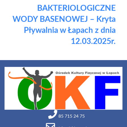
BAKTERIOLOGICZNE
WODY BASENOWEJ – Kryta
Pływalnia w Łapach z dnia
12.03.2025r.
85 715 24 75