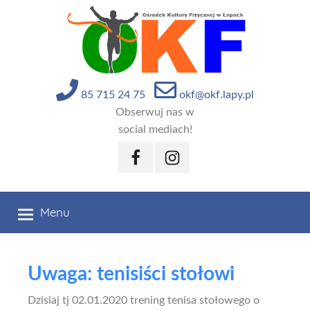
Przejdź
do
treści
85 715 24 75
okf@okf.lapy.pl
Obserwuj nas w
social mediach!
Facebook
Instagram
Menu
Uwaga: tenisiści stołowi
Dzisiaj tj 02.01.2020 trening tenisa stołowego o