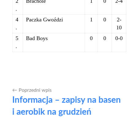
2
Brachole
1
0
2-4
.
4
Paczka Gwoździ
1
0
2-
.
10
5
Bad Boys
0
0
0-0
.
Poprzedni wpis
Nawigacja
Informacja – zapisy na basen
wpisu
i aerobik na grudzień