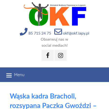
Przejdź
do
treści
85 715 24 75
okf@okf.lapy.pl
Obserwuj nas w
social mediach!
Facebook
Instagram
Menu
Wąska kadra Bracholi,
rozsypana Paczka Gwoździ –