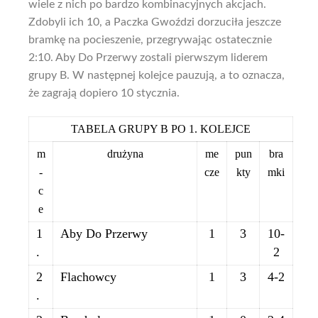
wiele z nich po bardzo kombinacyjnych akcjach.
Zdobyli ich 10, a Paczka Gwoździ dorzuciła jeszcze
bramkę na pocieszenie, przegrywając ostatecznie
2:10. Aby Do Przerwy zostali pierwszym liderem
grupy B. W następnej kolejce pauzują, a to oznacza,
że zagrają dopiero 10 stycznia.
TABELA GRUPY B PO 1. KOLEJCE
m
drużyna
me
pun
bra
-
cze
kty
mki
c
e
1
Aby Do Przerwy
1
3
10-
.
2
2
Flachowcy
1
3
4-2
.