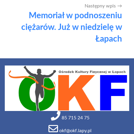
Następny wpis
Memoriał w podnoszeniu
ciężarów. Już w niedzielę w
Łapach
85 715 24 75
okf@okf.lapy.pl