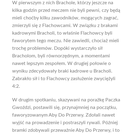
W pierwszym z nich Brachole, którzy jeszcze na
kilka godzin przed meczem nie byli pewni, czy będą
mieli choćby kilku zawodników, mogących zagrać,
zmierzyli się z Flachowcami. W związku z brakami
kadrowymi Bracholi, to właśnie Flachowcy byli
faworytem tego meczu. Nie zawiedli, chociaż mieli
trochę problemów. Dopóki wystarczyło sił
Bracholom, byli równorzędnym, a momentami
nawet lepszym zespołem. W drugiej połowie o
wyniku zdecydowały braki kadrowe u Bracholi.
Zabrakło sił i to Flachowcy zasłużenie zwyciężyli
4:2.
W drugim spotkaniu, skazywani na porażkę Paczka
Gwoździ, postawili się, przynajmniej na początku,
faworyzowanym Aby Do Przerwy. Zdołali nawet
wyjść na prowadzenie i postraszyli rywali. Później
bramki zdobywali przeważnie Aby Do Przerwy, i to