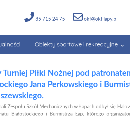
85 715 24 75
okf@okf.lapy.pl
ualności
Obiekty sportowe i rekreacyjne
Turniej Piłki Nożnej pod patronate
ockiego Jana Perkowskiego i Burmis
aszewskiego.
hali Zespołu Szkół Mechanicznych w Łapach odbył się Halowy
iatu Białostockiego i Burmistrza Łap, którego organizat