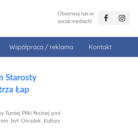
Obserwuj nas w
Facebook
Instagr
social mediach!
Współpraca / reklama
Kontakt
m Starosty
trza Łap
 Turniej Piłki Nożnej pod
orem był Ośrodek Kultury