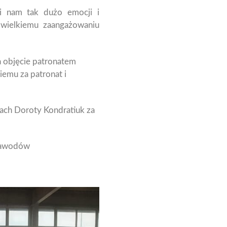
li nam tak dużo emocji i
 wielkiemu zaangażowaniu
a objęcie patronatem
emu za patronat i
ach Doroty Kondratiuk za
 zawodów