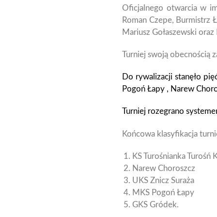
Oficjalnego otwarcia w i
Roman Czepe, Burmistrz Ł
Mariusz Gołaszewski oraz
Turniej swoją obecnością z
Do rywalizacji stanęło pi
Pogoń Łapy , Narew Choro
Turniej rozegrano systeme
Końcowa klasyfikacja turn
KS Turośnianka Turośń K
Narew Choroszcz
UKS Znicz Suraża
MKS Pogoń Łapy
GKS Gródek.