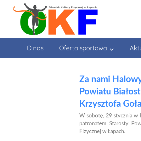
Przejdź
do
treści
O nas
Oferta sportowa
Akt
Za nami Halowy 
Powiatu Białost
Krzysztofa Goł
W sobotę, 29 stycznia w 
patronatem Starosty Pow
Fizycznej w Łapach.