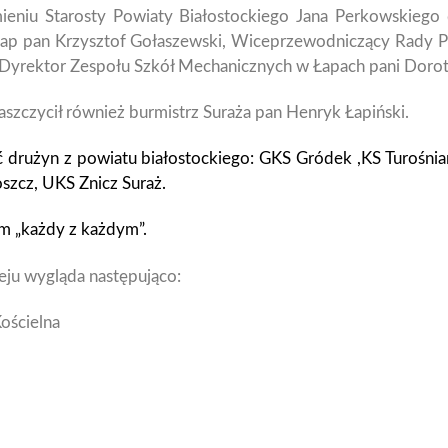
mieniu Starosty Powiaty Białostockiego Jana Perkowskiego
ap pan Krzysztof Gołaszewski, Wiceprzewodniczący Rady P
 Dyrektor Zespołu Szkół Mechanicznych w Łapach pani Dorot
aszczycił również burmistrz Suraża pan Henryk Łapiński.
ęć drużyn z powiatu białostockiego: GKS Gródek ,KS Turośni
szcz, UKS Znicz Suraż.
m „każdy z każdym”.
ieju wygląda następująco:
ościelna