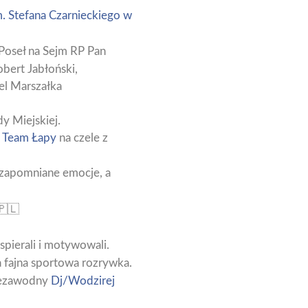
. Stefana Czarnieckiego w
Poseł na Sejm RP Pan
bert Jabłoński,
el Marszałka
y Miejskiej.
 Team Łapy
na czele z
iezapomniane emocje, a
spierali i motywowali.
 fajna sportowa rozrywka.
niezawodny
Dj/Wodzirej