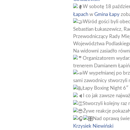
W sobotę 18 paździer
Łapach
w
Gmina Łapy
zoba
Wśród gości byli obec
Sebastian Łukaszewicz, Ra
Przewodniczący Rady Miejs
Województwa Podlaskiego o
Na widowni zasiadło równ
Organizatorem wydarz
trenerem Damianem Łapiń
W wypełnianej po brzeg
sami zawodnicy stworzyli
„Łapy Boxing Night 6″ 
I co jak zawsze najwa
Stworzyli kolejny raz
Żywe reakcje pokazał
Nad oprawą świe
Krzysiek Niewiński