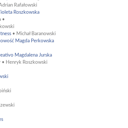
Adrian Rafałowski
ioleta Roszkowska
 •
rkowski
tness
• Michał Baranowski
gowość Magda Perkowska
eativo Magdalena Jurska
 • Henryk Roszkowski
wski
piński
dzewski
es