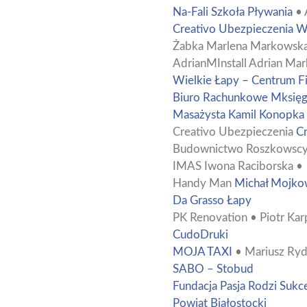
Na-Fali Szkoła Pływania
• 
Creativo Ubezpieczenia W
Żabka Marlena Markowska
AdrianMInstall Adrian Ma
Wielkie Łapy – Centrum Fi
Biuro Rachunkowe Mksię
Masażysta Kamil Konopka
Creativo Ubezpieczenia
Cr
Budownictwo Roszkowscy
IMAS Iwona Raciborska •
Handy Man
Michał Mojko
Da Grasso Łapy
PK Renovation • Piotr Kar
CudoDruki
MOJA TAXI
• Mariusz Ry
SABO – Stobud
Fundacja Pasja Rodzi Sukc
Powiat Białostocki