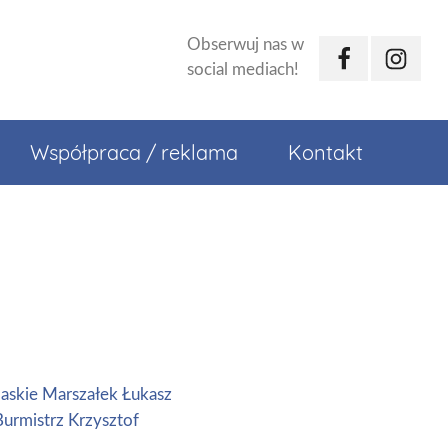
Obserwuj nas w
Facebook
Instagr
social mediach!
Współpraca / reklama
Kontakt
askie
Marszałek Łukasz
Burmistrz Krzysztof