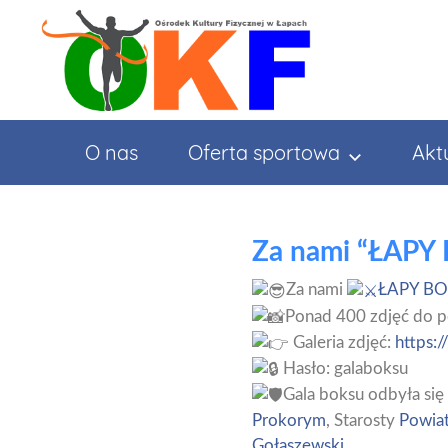
Przejdź
do
treści
O nas
Oferta sportowa
Akt
Za nami “ŁAPY
Za nami
ŁAPY BO
Ponad 400 zdjęć do p
Galeria zdjęć:
https:
Hasło: galaboksu
Gala boksu odbyła s
Prokorym
, Starosty
Powiat
Gołaszewski