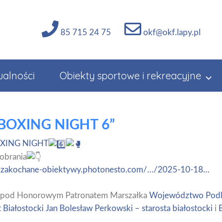
85 715 24 75
okf@okf.lapy.pl
ualności
Obiekty sportowe i rekreacyjne
 BOXING NIGHT 6”
XING NIGHT
obrania
//zakochane-obiektywy.photonesto.com/…/2025-10-18…
ię pod Honorowym Patronatem Marszałka
Województwo Podl
 Białostocki
Jan Bolesław Perkowski – starosta białostocki
i