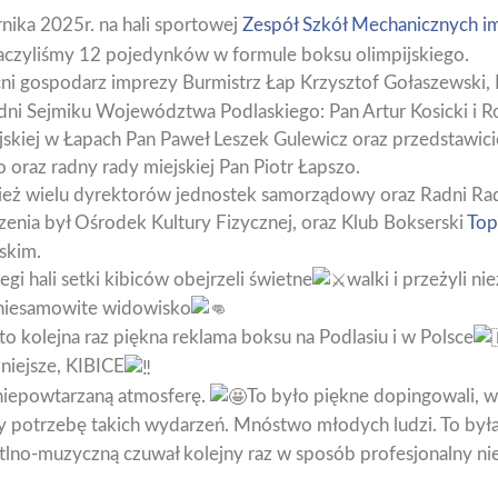
nika 2025r. na hali sportowej
Zespół Szkół Mechanicznych im
czyliśmy 12 pojedynków w formule boksu olimpijskiego.
ni gospodarz imprezy Burmistrz Łap Krzysztof Gołaszewski, 
dni Sejmiku Województwa Podlaskiego: Pan Artur Kosicki i Ro
kiej w Łapach Pan Paweł Leszek Gulewicz oraz przedstawici
raz radny rady miejskiej Pan Piotr Łapszo.
ież wielu dyrektorów jednostek samorządowy oraz Radni Rad
enia był Ośrodek Kultury Fizycznej, oraz Klub Bokserski
Top
skim.
i hali setki kibiców obejrzeli świetne
walki i przeżyli n
 niesamowite widowisko
to kolejna raz piękna reklama boksu na Podlasiu i w Polsce
żniejsze, KIBICE
 niepowtarzaną atmosferę.
To było piękne dopingowali, w
y potrzebę takich wydarzeń. Mnóstwo młodych ludzi. To była
tlno-muzyczną czuwał kolejny raz w sposób profesjonalny 