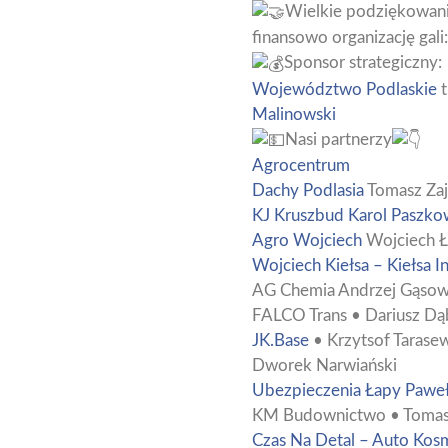
Wielkie podziękowania
finansowo organizację gali:
Sponsor strategiczny:
Województwo Podlaskie
t
Malinowski
Nasi partnerzy
Agrocentrum
Dachy Podlasia
Tomasz Za
KJ Kruszbud Karol Paszko
Agro Wojciech
Wojciech Ł
Wojciech Kiełsa – Kiełsa 
AG Chemia Andrzej Gąsow
FALCO Trans • Dariusz Dą
JK.Base
• Krzytsof Tarase
Dworek Narwiański
Ubezpieczenia Łapy Paweł
KM Budownictwo • Tomasz
Czas Na Detal – Auto Kos