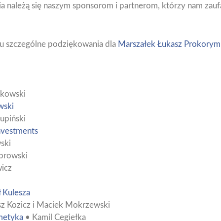
 należą się naszym sponsorom i partnerom, którzy nam zauf
u szczególne podziękowania dla
Marszałek Łukasz Prokorym
jkowski
wski
upiński
Investments
ski
browski
wicz
 Kulesza
 Kozicz i Maciek Mokrzewski
metyka
• Kamil Cegiełka