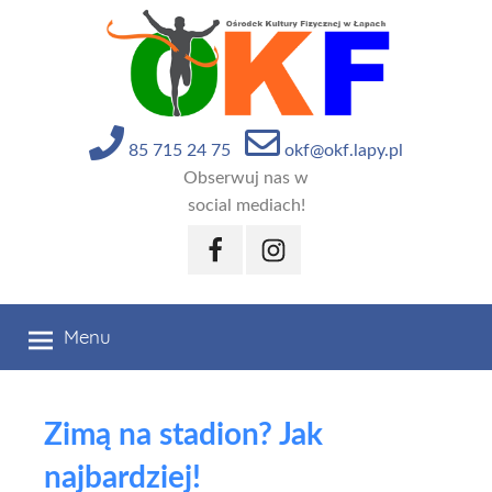
Przejdź
do
treści
85 715 24 75
okf@okf.lapy.pl
Obserwuj nas w
social mediach!
Facebook
Instagram
Menu
Zimą na stadion? Jak
najbardziej!