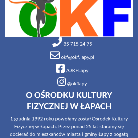
85 715 24 75
okf@okf.lapy.pl
/OKFLapy
@okflapy
O OŚRODKU KULTURY
FIZYCZNEJ W ŁAPACH
1 grudnia 1992 roku powołany został Ośrodek Kultury
Fizycznej w Łapach. Przez ponad 25 lat staramy się
docierać do mieszkańców miasta i gminy Łapy z bogatą