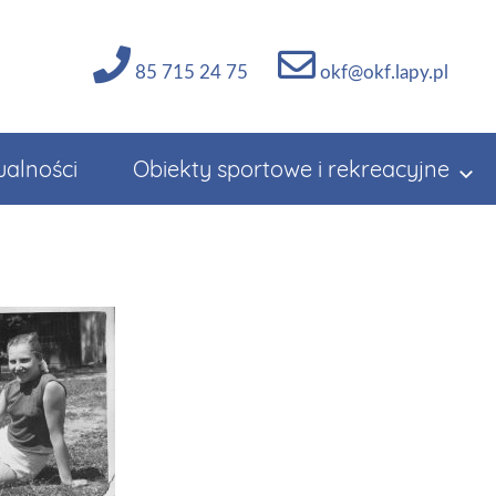
85 715 24 75
okf@okf.lapy.pl
ualności
Obiekty sportowe i rekreacyjne