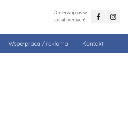
Obserwuj nas w
Facebook
Instagr
social mediach!
Współpraca / reklama
Kontakt