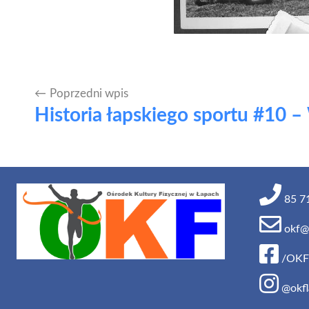
Poprzedni wpis
Nawigacja
Historia łapskiego sportu #10 –
wpisu
85 71
okf@o
/OKF
@okfl