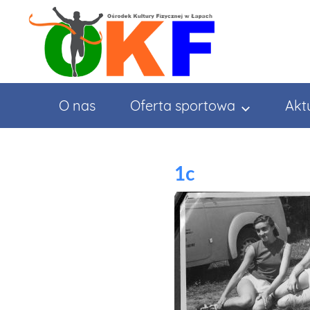
Przejdź
do
treści
O nas
Oferta sportowa
Akt
1c