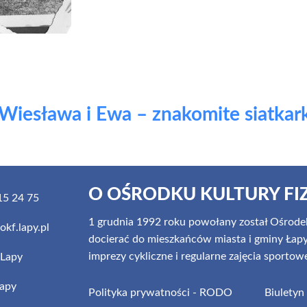
 Wiesława i Ewa – znakomite siatkark
O OŚRODKU KULTURY FI
5 24 75
1 grudnia 1992 roku powołany został Ośrodek
kf.lapy.pl
docierać do mieszkańców miasta i gminy Łapy z
imprezy cykliczne i regularne zajęcia sportow
Lapy
apy
Polityka prywatności - RODO
Biuletyn