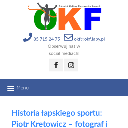
Przejdź
do
treści
85 715 24 75
okf@okf.lapy.pl
Obserwuj nas w
social mediach!
Facebook
Instagram
Menu
Historia łapskiego sportu:
Piotr Kretowicz – fotograf i