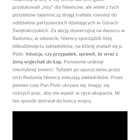
produkowali „visy” dla Niemców, ale wiele z tych
pistoletów tajemniczą drogą trafiała również do
oddziałów partyzanckich działających w Górach
Świętokrzyskich. Za akcję dywersyjną na dworcu w
Radomiu, w odwecie, Niemcy sporządzili listę
kilkudziesięciu zakładników, na której znalazł się p.
Piotr.
Intuicja, czy przypadek, sprawił, że wraz z
żoną wyjechali do Łap.
Ponownie uniknął
niechybnej śmierci. Tydzień po opuszczeniu przez
nich Radomia Niemcy wieszają zakładników. Przez
pewien czas Pan Piotr ukrywa się, imając się
różnych prac, aby nie wpaść w ręce okupanta. W
ten sposób dotrwał do końca wojny.