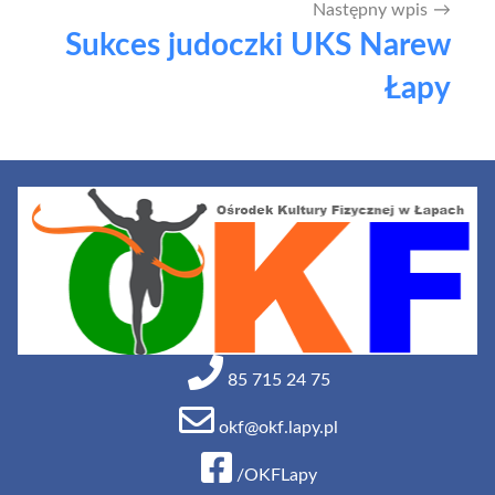
Następny wpis
Sukces judoczki UKS Narew
Łapy
85 715 24 75
okf@okf.lapy.pl
/OKFLapy