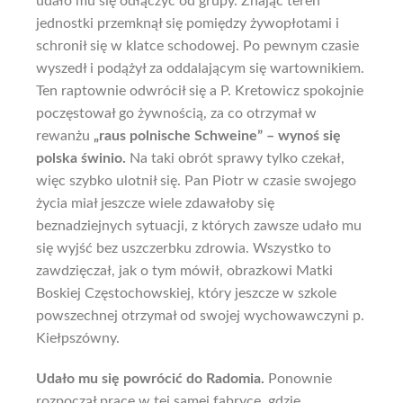
udało mu się odłączyć od grupy. Znając teren
jednostki przemknął się pomiędzy żywopłotami i
schronił się w klatce schodowej. Po pewnym czasie
wyszedł i podążył za oddalającym się wartownikiem.
Ten raptownie odwrócił się a P. Kretowicz spokojnie
poczęstował go żywnością, za co otrzymał w
rewanżu
„raus polnische Schweine” – wynoś się
polska świnio.
Na taki obrót sprawy tylko czekał,
więc szybko ulotnił się. Pan Piotr w czasie swojego
życia miał jeszcze wiele zdawałoby się
beznadziejnych sytuacji, z których zawsze udało mu
się wyjść bez uszczerbku zdrowia. Wszystko to
zawdzięczał, jak o tym mówił, obrazkowi Matki
Boskiej Częstochowskiej, który jeszcze w szkole
powszechnej otrzymał od swojej wychowawczyni p.
Kiełpszówny.
Udało mu się powrócić do Radomia.
Ponownie
rozpoczął pracę w tej samej fabryce, gdzie