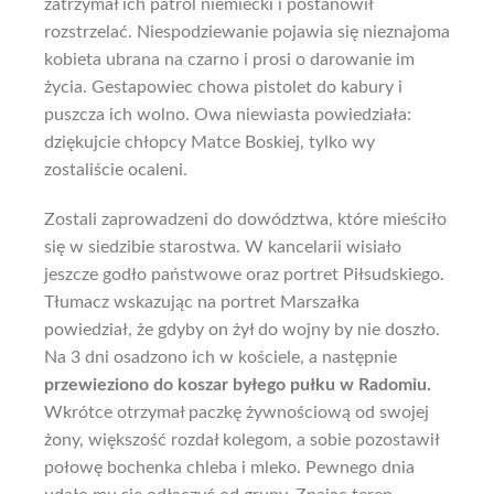
zatrzymał ich patrol niemiecki i postanowił
rozstrzelać. Niespodziewanie pojawia się nieznajoma
kobieta ubrana na czarno i prosi o darowanie im
życia. Gestapowiec chowa pistolet do kabury i
puszcza ich wolno. Owa niewiasta powiedziała:
dziękujcie chłopcy Matce Boskiej, tylko wy
zostaliście ocaleni.
Zostali zaprowadzeni do dowództwa, które mieściło
się w siedzibie starostwa. W kancelarii wisiało
jeszcze godło państwowe oraz portret Piłsudskiego.
Tłumacz wskazując na portret Marszałka
powiedział, że gdyby on żył do wojny by nie doszło.
Na 3 dni osadzono ich w kościele, a następnie
przewieziono do koszar byłego pułku w Radomiu.
Wkrótce otrzymał paczkę żywnościową od swojej
żony, większość rozdał kolegom, a sobie pozostawił
połowę bochenka chleba i mleko. Pewnego dnia