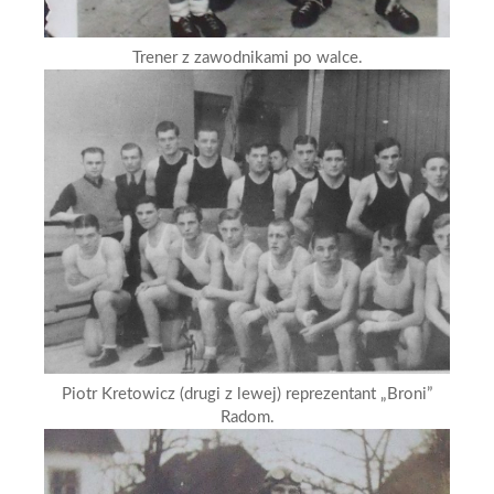
Trener z zawodnikami po walce.
Piotr Kretowicz (drugi z lewej) reprezentant „Broni”
Radom.