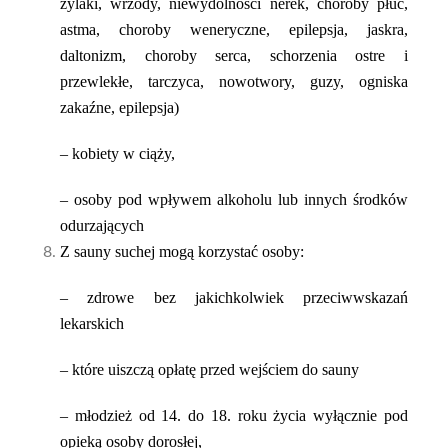
żylaki, wrzody, niewydolności nerek, choroby płuc,
astma, choroby weneryczne, epilepsja, jaskra,
daltonizm, choroby serca, schorzenia ostre i
przewlekłe, tarczyca, nowotwory, guzy, ogniska
zakaźne, epilepsja)
– kobiety w ciąży,
– osoby pod wpływem alkoholu lub innych środków
odurzających
Z sauny suchej mogą korzystać osoby:
– zdrowe bez jakichkolwiek przeciwwskazań
lekarskich
– które uiszczą opłatę przed wejściem do sauny
– młodzież od 14. do 18. roku życia wyłącznie pod
opieką osoby dorosłej,