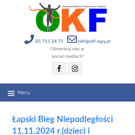
Przejdź
do
treści
85 715 24 75
okf@okf.lapy.pl
Obserwuj nas w
social mediach!
Facebook
Instagram
Menu
Łapski Bieg Niepodległości
11.11.2024 r.(dzieci i