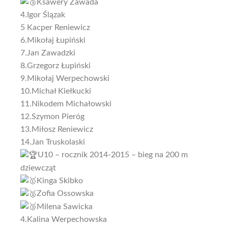
Ksawery Zawada
4.Igor Ślązak
5 Kacper Reniewicz
6.Mikołaj Łupiński
7.Jan Zawadzki
8.Grzegorz Łupiński
9.Mikołaj Werpechowski
10.Michał Kiełkucki
11.Nikodem Michałowski
12.Szymon Pieróg
13.Miłosz Reniewicz
14.Jan Truskolaski
U10 – rocznik 2014-2015 – bieg na 200 m
dziewcząt
Kinga Skibko
Zofia Ossowska
Milena Sawicka
4.Kalina Werpechowska