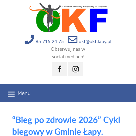
Przejdź
do
treści
85 715 24 75
okf@okf.lapy.pl
Obserwuj nas w
social mediach!
Facebook
Instagram
Menu
“Bieg po zdrowie 2026” Cykl
biegowy w Gminie Łapy.