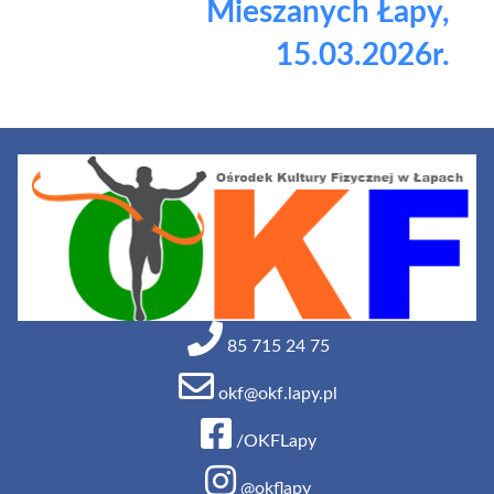
Mieszanych Łapy,
15.03.2026r.
85 715 24 75
okf@okf.lapy.pl
/OKFLapy
@okflapy