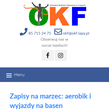
Przejdź
do
treści
85 715 24 75
okf@okf.lapy.pl
Obserwuj nas w
social mediach!
Facebook
Instagram
Menu
Zapisy na marzec: aerobik i
wyjazdy na basen