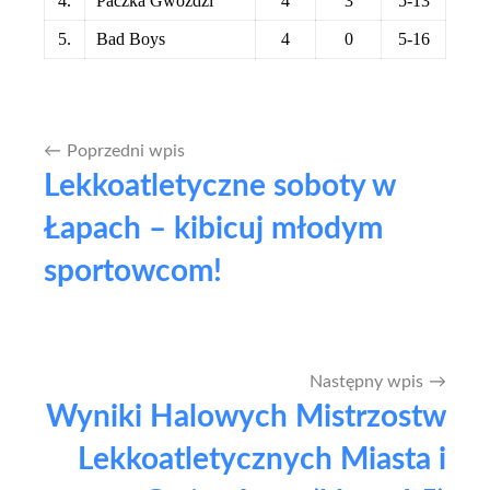
4.
Paczka Gwoździ
4
3
5-13
5.
Bad Boys
4
0
5-16
Poprzedni wpis
Nawigacja
Lekkoatletyczne soboty w
wpisu
Łapach – kibicuj młodym
sportowcom!
Następny wpis
Wyniki Halowych Mistrzostw
Lekkoatletycznych Miasta i