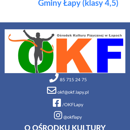
Gminy Łapy (klasy 4,5)
85 715 24 75
okf@okf.lapy.pl
/OKFLapy
@okflapy
O OŚRODKU KULTURY