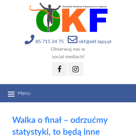
Przejdź
do
treści
85 715 24 75
okf@okf.lapy.pl
Obserwuj nas w
social mediach!
Facebook
Instagram
Menu
Walka o finał – odrzućmy
statystyki, to będą inne