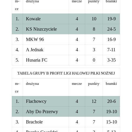
m-
drużyna
mecze
punkty
bramki
ce
1.
Kowale
4
10
19-9
2.
KS Niszczyciele
4
8
24-5
3.
MKW 96
4
7
16-9
4.
A Jednak
4
3
7-11
5.
Husaria FC
4
0
3-35
TABELA GRUPY B PROFIT LIGI HALOWEJ PIŁKI NOŻNEJ
m-
drużyna
mecze
punkty
bramki
ce
1.
Flachowcy
4
12
20-6
2.
Aby Do Przerwy
4
7
19-10
3.
Brachole
4
7
15-10