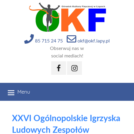
Przejdź
do
treści
85 715 24 75
okf@okf.lapy.pl
Obserwuj nas w
social mediach!
Facebook
Instagram
Menu
XXVI Ogólnopolskie Igrzyska
Ludowych Zespołów