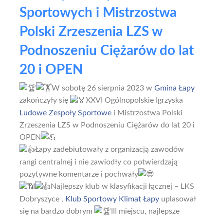
Sportowych i Mistrzostwa
Polski Zrzeszenia LZS w
Podnoszeniu Ciężarów do lat
20 i OPEN
W sobotę 26 sierpnia 2023 w
Gmina Łapy
zakończyły się
XXVI Ogólnopolskie Igrzyska
Ludowe Zespoły Sportowe
i Mistrzostwa Polski
Zrzeszenia LZS w Podnoszeniu Ciężarów do lat 20 i
OPEN
Łapy zadebiutowały z organizacją zawodów
rangi centralnej i nie zawiodły co potwierdzają
pozytywne komentarze i pochwały
Najlepszy klub w klasyfikacji łącznej – LKS
Dobryszyce ,
Klub Sportowy Klimat Łapy
uplasował
się na bardzo dobrym
III miejscu, najlepsze