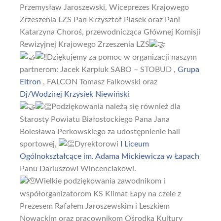
Przemysław Jaroszewski, Wiceprezes Krajowego
Zrzeszenia LZS Pan Krzysztof Piasek oraz Pani
Katarzyna Choroś, przewodnicząca Głównej Komisji
Rewizyjnej Krajowego Zrzeszenia LZS
Dziękujemy za pomoc w organizacji naszym
partnerom: Jacek Karpiuk SABO – STOBUD ,
Grupa
Eltron
, FALCON Tomasz Falkowski oraz
Dj/Wodzirej Krzysiek Niewiński
Podziękowania należą się również dla
Starosty Powiatu Białostockiego Pana Jana
Bolesława Perkowskiego za udostępnienie hali
sportowej,
Dyrektorowi
I Liceum
Ogólnokształcące im. Adama Mickiewicza w Łapach
Panu Dariuszowi Wincenciakowi.
Wielkie podziękowania zawodnikom i
współorganizatorom KS Klimat Łapy na czele z
Prezesem Rafałem Jaroszewskim i Leszkiem
Nowackim oraz pracownikom Ośrodka Kultury