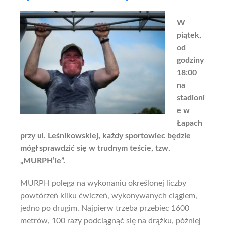
W
piątek,
od
godziny
18:00
na
stadioni
e w
Łapach
przy ul. Leśnikowskiej, każdy sportowiec będzie
mógł sprawdzić się w trudnym teście, tzw.
„MURPH’ie”.
MURPH polega na wykonaniu określonej liczby
powtórzeń kilku ćwiczeń, wykonywanych ciągiem,
jedno po drugim. Najpierw trzeba przebiec 1600
metrów, 100 razy podciągnąć się na drążku, później