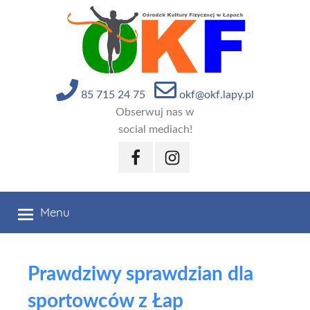
Przejdź
do
treści
85 715 24 75
okf@okf.lapy.pl
Obserwuj nas w
social mediach!
Facebook
Instagram
Menu
Prawdziwy sprawdzian dla
sportowców z Łap