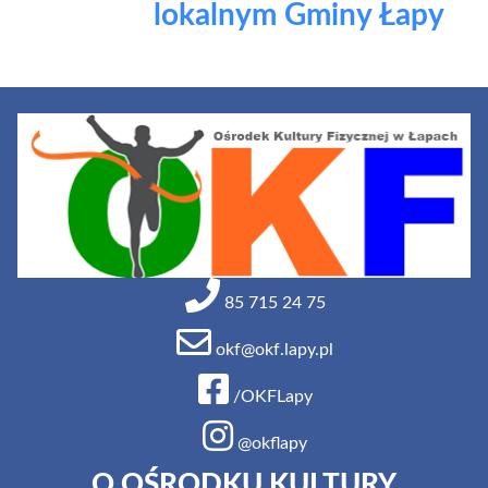
lokalnym Gminy Łapy
85 715 24 75
okf@okf.lapy.pl
/OKFLapy
@okflapy
O OŚRODKU KULTURY