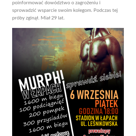
poinformować dowództwo o zagrożeniu i
sprowadzić wsparcie swoim kolegom. Podczas tej
próby zginął. Miał 29 lat.