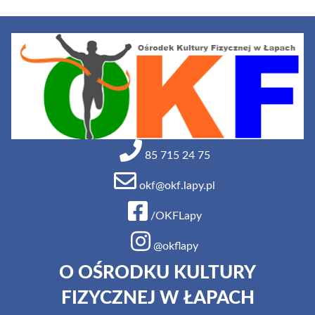
85 715 24 75
okf@okf.lapy.pl
/OKFLapy
@okflapy
O OŚRODKU KULTURY
FIZYCZNEJ W ŁAPACH