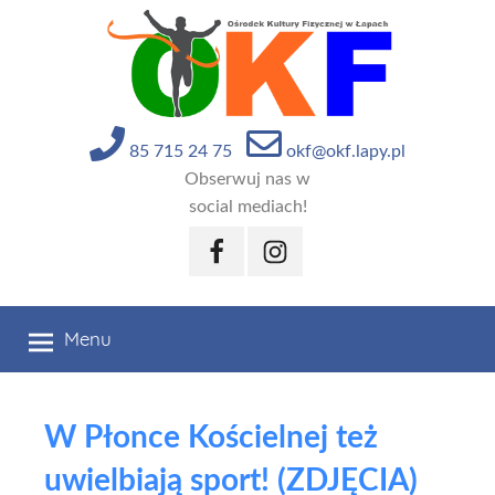
Przejdź
do
treści
85 715 24 75
okf@okf.lapy.pl
Obserwuj nas w
social mediach!
Facebook
Instagram
Menu
W Płonce Kościelnej też
uwielbiają sport! (ZDJĘCIA)