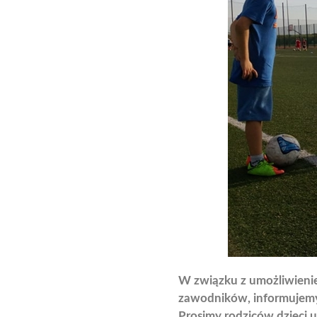
W związku z umożliwienie
zawodników, informujemy,
Prosimy rodziców dzieci u