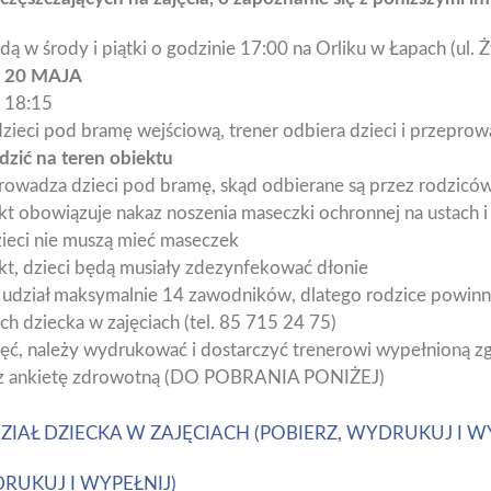
dą w środy i piątki o godzinie 17:00 na Orliku w Łapach (ul. Ż
 20 MAJA
o 18:15
zieci pod bramę wejściową, trener odbiera dzieci i przeprow
zić na teren obiektu
prowadza dzieci pod bramę, skąd odbierane są przez rodzicó
kt obowiązuje nakaz noszenia maseczki ochronnej na ustach i
zieci nie muszą mieć maseczek
kt, dzieci będą musiały zdezynfekować dłonie
 udział maksymalnie 14 zawodników, dlatego rodzice powinni 
ich dziecka w zajęciach (tel. 85 715 24 75)
ęć, należy wydrukować i dostarczyć trenerowi wypełnioną zg
raz ankietę zdrowotną (DO POBRANIA PONIŻEJ)
IAŁ DZIECKA W ZAJĘCIACH (POBIERZ, WYDRUKUJ I WY
DRUKUJ I WYPEŁNIJ)