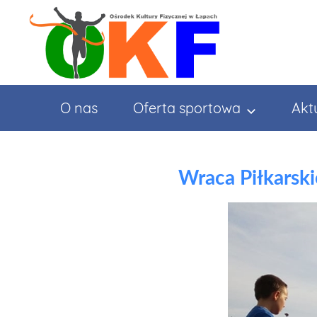
Przejdź
do
treści
O nas
Oferta sportowa
Akt
Wraca Piłkarski