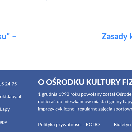
ku” –
Zasady k
O OŚRODKU KULTURY FI
5 24 75
1 grudnia 1992 roku powołany został Ośrodek
kf.lapy.pl
docierać do mieszkańców miasta i gminy Łapy z
imprezy cykliczne i regularne zajęcia sportow
Lapy
apy
Polityka prywatności - RODO
Biuletyn