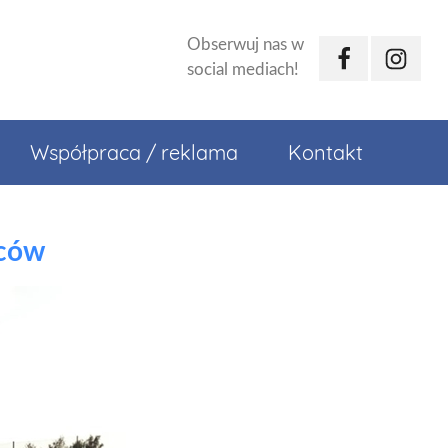
Obserwuj nas w
Facebook
Instagr
social mediach!
Współpraca / reklama
Kontakt
iców