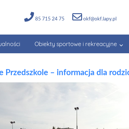
85 715 24 75
okf@okf.lapy.pl
ualności
Obiekty sportowe i rekreacyjne
e Przedszkole – informacja dla rodz