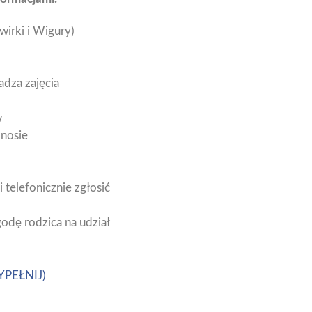
wirki i Wigury)
adza zajęcia
w
 nosie
telefonicznie zgłosić
odę rodzica na udział
PEŁNIJ)