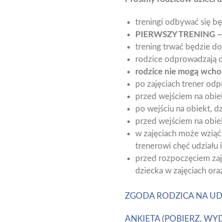
treningi odbywać się bę
PIERWSZY TRENING –
trening trwać będzie d
rodzice odprowadzają d
rodzice nie mogą wchod
po zajęciach trener od
przed wejściem na obie
po wejściu na obiekt, d
przed wejściem na obie
w zajęciach może wziąć
trenerowi chęć udziału 
przed rozpoczęciem zaj
dziecka w zajęciach o
ZGODA RODZICA NA UDZ
ANKIETA (POBIERZ, WY