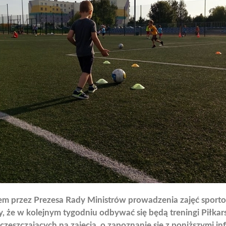
m przez Prezesa Rady Ministrów prowadzenia zajęć sporto
 że w kolejnym tygodniu odbywać się będą treningi Piłkars
częszczających na zajęcia, o zapoznanie się z poniższymi i