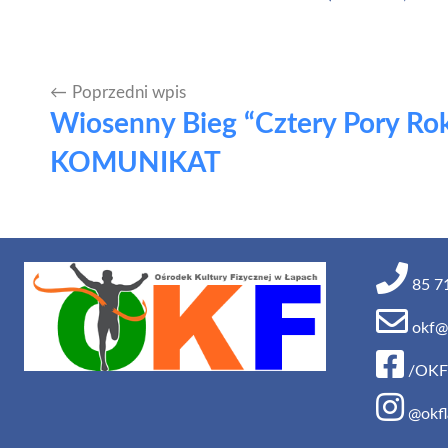
Poprzedni wpis
Nawigacja
Wiosenny Bieg “Cztery Pory Ro
wpisu
KOMUNIKAT
85 71
okf@o
/OKF
@okfl