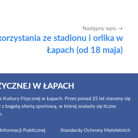
Następny wpis
orzystania ze stadionu i orlika w
Łapach (od 18 maja)
ZYCZNEJ W ŁAPACH
 Kultury Fizycznej w Łapach. Przez ponad 25 lat staramy się
 bogatą ofertą sportową, w której znalazły się liczne
e.
 Informacji Publicznej
Standardy Ochrony Małoletnich