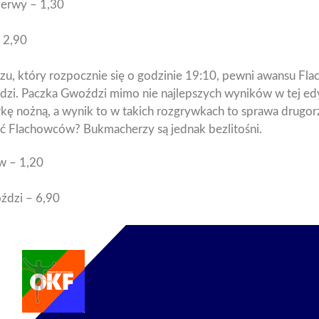
erwy – 1,30
 2,90
, który rozpocznie się o godzinie 19:10, pewni awansu Fla
zi. Paczka Gwoździ mimo nie najlepszych wyników w tej edycj
iłkę nożną, a wynik to w takich rozgrywkach to sprawa drugor
łuć Flachowców? Bukmacherzy są jednak bezlitośni.
w – 1,20
ździ – 6,90