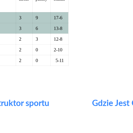
3
9
17-6
3
6
13-8
2
3
12-8
2
0
2-10
2
0
5-11
truktor sportu
Gdzie Jest 