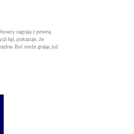
chowcy zagrają z pewną
i ligi, pokazuje, że
zędna. Być może grając już