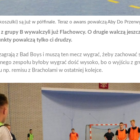
oszulki) są już w półfinale. Teraz o awans powalczą Aby Do Przerwy
 z grupy B wywalczyli już Flachowcy. O drugie walczą jeszc
unkty powalczą tylko ci drudzy.
grają z Bad Boys i muszą ten mecz wygrać, żeby zachować s
zonego zespołu byłoby wygrać dość wysoko, bo o wyjściu z 
np. remisu z Bracholami w ostatniej kolejce.