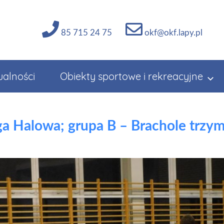
85 715 24 75
okf@okf.lapy.pl
ualności
Obiekty sportowe i rekreacyjne
ga Halowa; grupa B – Brachole trzyma