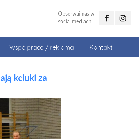
Obserwuj nas w
Facebook
Instagr
social mediach!
Współpraca / reklama
Kontakt
ją kciuki za