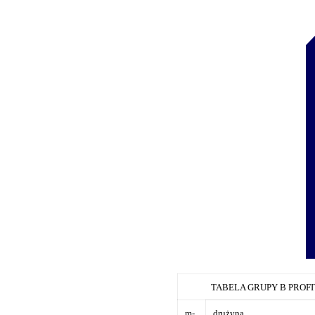
TABELA GRUPY B PROFIT
m-
drużyna