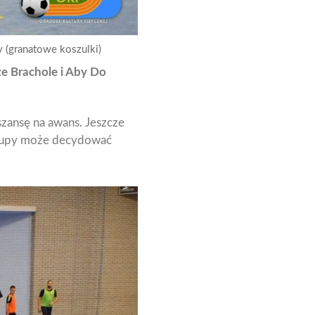
 (granatowe koszulki)
ze Brachole i Aby Do
zansę na awans. Jeszcze
grupy może decydować