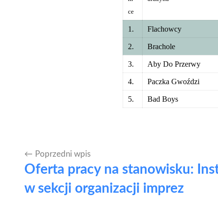
ce
1.
Flachowcy
2.
Brachole
3.
Aby Do Przerwy
4.
Paczka Gwoździ
5.
Bad Boys
Poprzedni wpis
Nawigacja
Oferta pracy na stanowisku: Ins
wpisu
w sekcji organizacji imprez