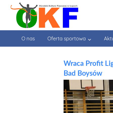
Przejdź
do
treści
O nas
Oferta sportowa
Akt
Wraca Profit Li
Bad Boysów