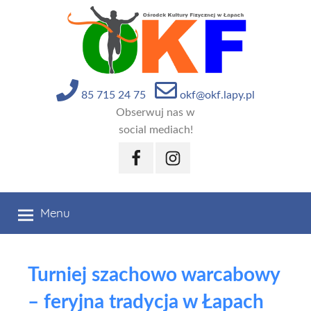
Przejdź
do
treści
85 715 24 75
okf@okf.lapy.pl
Obserwuj nas w
social mediach!
Facebook
Instagram
Menu
Turniej szachowo warcabowy
– feryjna tradycja w Łapach